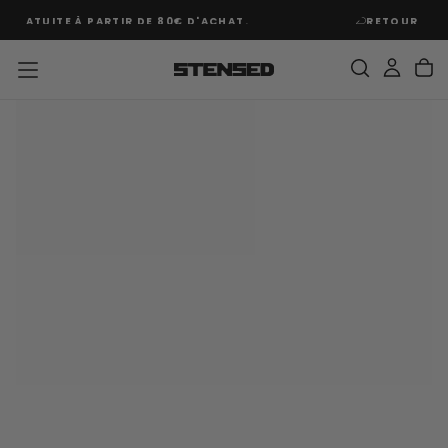
PASSER
'ACHAT.
RETOUR OFFERT PENDANT 30 JOURS*
AU
CONTENU
ACCUEIL
CROSSFIT ET BLESSURES