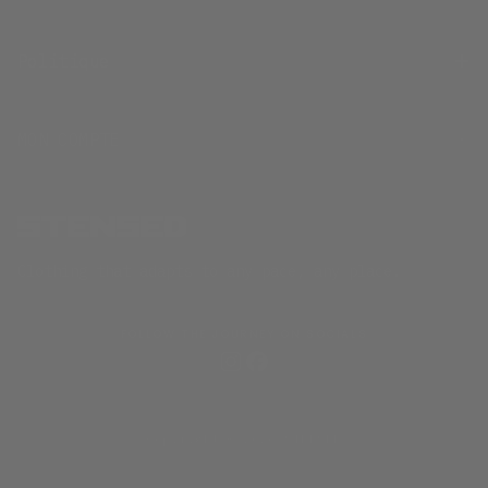
Politique
MON COMPTE
Clothing that adapts to any pace, any place.
FOLLOW THE JOURNEY ON SOCIALS
Copyright © 2026 STENSED