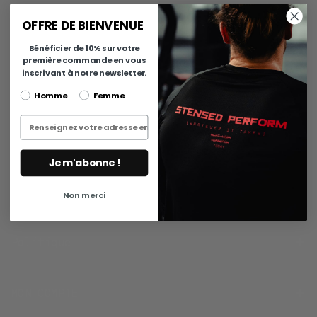
NE MANQUEZ AUCUN DROP. 10% SUR VOTRE PREMIÈRE
COMMANDE.
OFFRE DE BIENVENUE
EMAIL
S'ABONNER
Bénéficier de 10% sur votre
première commande en vous
inscrivant à notre newsletter.
sexe
Homme
Femme
About us
Entrez votre adresse email
à propos
contact
Je m'abonne !
retours
avis clients
Non merci
Politique
MON COMPTE