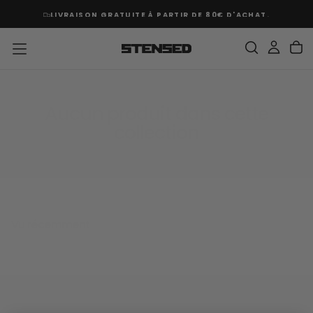
PASSER
LIVRAISON GRATUITE À PARTIR DE 80€ D'ACHAT.
AU
CONTENU
Aucun produit dans cette
collection
Vu récemment