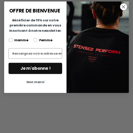
NE MANQUEZ AUCUN DROP. 10% SUR VOTRE PREMIÈRE
COMMANDE.
OFFRE DE BIENVENUE
EMAIL
S'ABONNER
Bénéficier de 10% sur votre
première commande en vous
inscrivant à notre newsletter.
sexe
Homme
Femme
About us
Entrez votre adresse email
à propos
contact
Je m'abonne !
retours
avis clients
Non merci
Politique
MON COMPTE