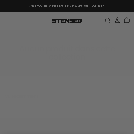
PASSER
RETOUR OFFERT PENDANT 30 JOURS*
AU
CONTENU
Aucun produit dans cette
collection
Vu récemment