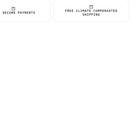
FREE CLIMATE COMPENSATED
% SECURE PAYMENTS
SHIPPING
 rapide est
ment vide