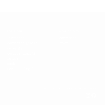
POLITIQUE
MON COMPTE
livraison
commandes
condition général
profil
de vente
confidentialité
retour
cookies
mentions légales
FOLLOW THE JOURNEY ON SOCIALS