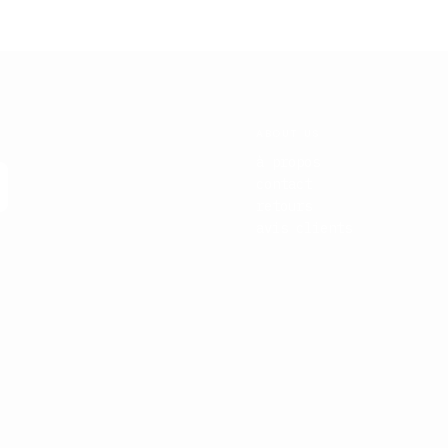
ABOUT US
à propos
contact
retours
avis clients