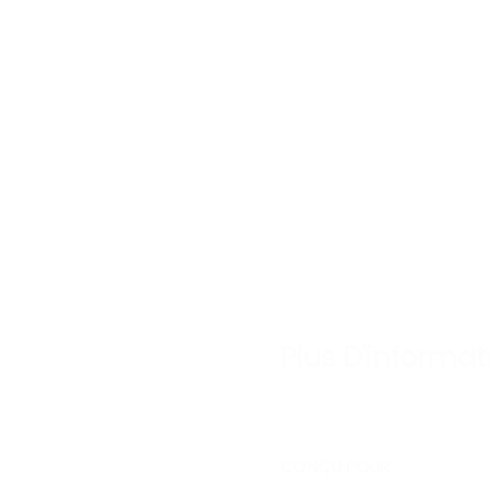
Aucun produit n'a en
Plus D'informat
CONÇU POUR