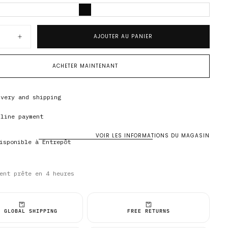
NOIR
VARIANTE
ÉPUISÉE
OU
INDISPONIBLE
AJOUTER AU PANIER
Augmenter
la
quantité
pour
ACHETER MAINTENANT
Core
Training
Short
3&quot;
ivery and shipping
nline payment
ivery and shipping
nline payment
ivery and shipping
nline payment
VOIR LES INFORMATIONS DU MAGASIN
disponible à
Entrepôt
ent prête en 4 heures
T GLOBAL SHIPPING
FREE RETURNS