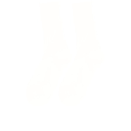
El carrito
actualme
Aún no se ha selecci