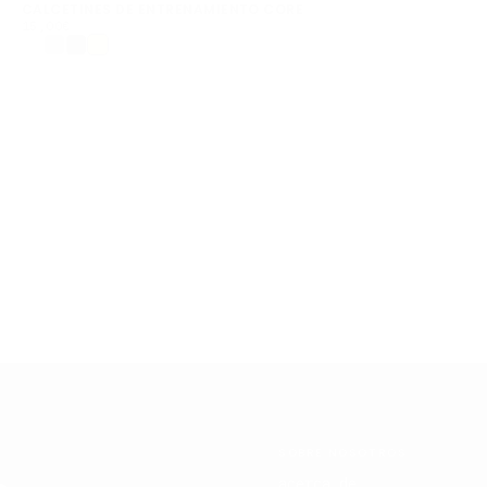
CALCETINES DE ENTRENAMIENTO CORE
15,00€
PRECIO
15,00€
REGULAR
SOBRE NOSOTROS
acerca de