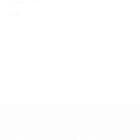
CALCETINES CORE TRAINING
15,00€
PRECIO
15,00€
REGULAR
POLÍTICA
MI CUENTA
entrega
Pedidos