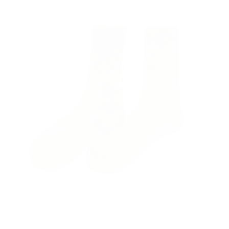
 rápido está
nte vacío
onado ningún producto.