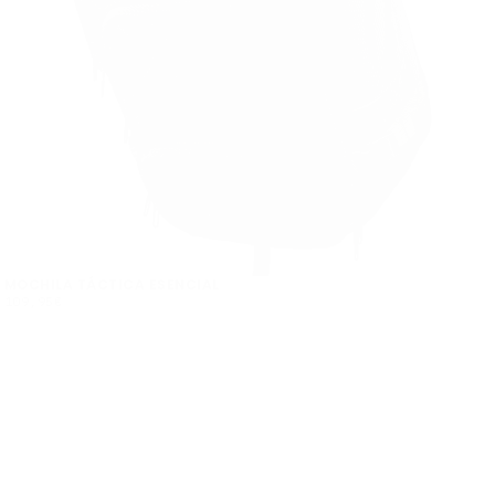
MOCHILA TÁCTICA ESENCIAL
109,95€
PRECIO
109,95€
REGULAR