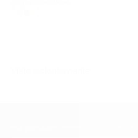
CALCETINES CORE TRAINING
15,00€
PRECIO
15,00€
REGULAR
Visto recientemente
NO TE PIERDAS NINGÚN LANZAMIENTO. 10% DE DESCUENTO EN
TU PRIMERA COMPRA.