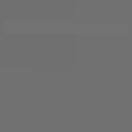
NO TE PIERDAS NINGÚN LANZAMIENTO. 10% DE DESCUENTO EN
TU PRIMERA COMPRA.
CORREO
ELECTRÓNICO
SUSCRIBIRSE
Sobre nosotros
acerca de
contacto
Devoluciones
avis clients
Política
MI CUENTA