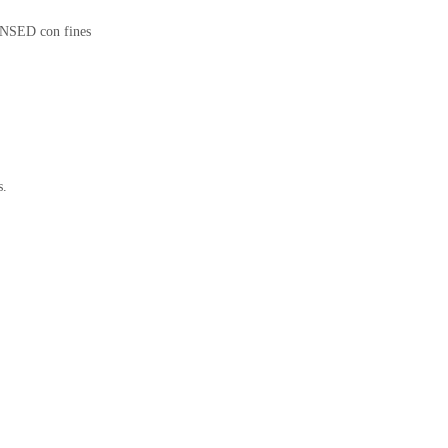
TENSED con fines
s.