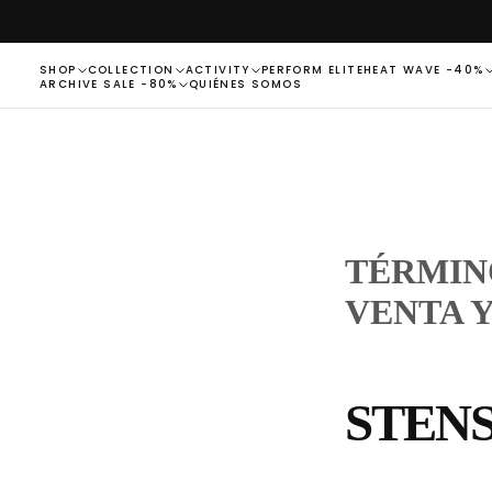
SALTAR
AL
CONTENIDO
SHOP
COLLECTION
ACTIVITY
PERFORM ELITE
HEAT WAVE -40%
ARCHIVE SALE -80%
QUIÉNES SOMOS
TÉRMIN
VENTA Y
STEN