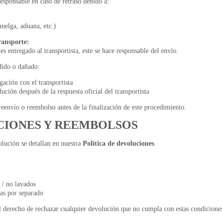
El carrito
ponsable en caso de retraso debido a:
uelga, aduana, etc.)
actualme
ransporte:
s entregado al transportista, este se hace responsable del envío.
dido o dañado:
gación con el transportista
ución después de la respuesta oficial del transportista
Aún no se ha selecci
reenvío o reembolso antes de la finalización de este procedimiento.
CIONES Y REEMBOLSOS
lución se detallan en nuestra
Política de devoluciones
.
 / no lavados
as por separado
derecho de rechazar cualquier devolución que no cumpla con estas condicione