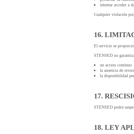
intentar acceder a d
Cualquier violación pod
16. LIMIT
El servicio se proporcio
STENSED no garantiza
un acceso continuo
la ausencia de error
la disponibilidad pe
17. RESCIS
STENSED podrá suspende
18. LEY AP